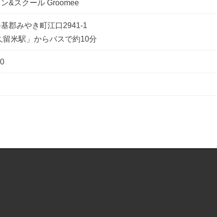
&スクール Groomee
郡みやき町江口2941-1
久留米駅」からバスで約10分
0