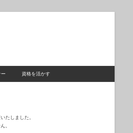
ナー
資格を活かす
て
更いたしました。
せん。